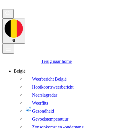
NL
Terug naar home
België
Weerbericht België
Hooikoortsweerbericht
Neerslagradar
Weerflits
Gezondheid
Gevoelstemperatuur
Zonsopkomst en -ondergang