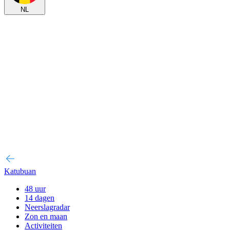
NL
Katubuan
48 uur
14 dagen
Neerslagradar
Zon en maan
Activiteiten