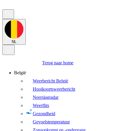
NL
Terug naar home
België
Weerbericht België
Hooikoortsweerbericht
Neerslagradar
Weerflits
Gezondheid
Gevoelstemperatuur
Zonsopkomst en -ondergang