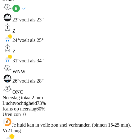
23
°
voelt als 23°
Z
24
°
voelt als 25°
Z
31
°
voelt als 34°
WNW
26
°
voelt als 28°
ONO
Neerslag totaal
2
mm
Luchtvochtigheid
73
%
Kans op neerslag
60
%
Uren zon
10
Je huid kan in volle zon snel verbranden (binnen 15-25 min).
Vr
21 aug