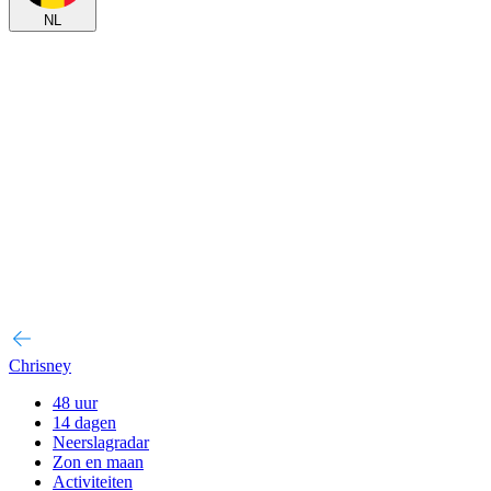
NL
Chrisney
48 uur
14 dagen
Neerslagradar
Zon en maan
Activiteiten