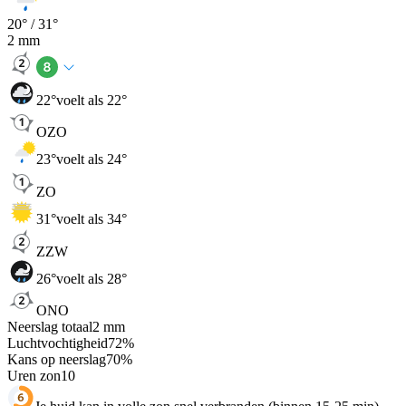
20
° /
31
°
2
mm
22
°
voelt als 22°
OZO
23
°
voelt als 24°
ZO
31
°
voelt als 34°
ZZW
26
°
voelt als 28°
ONO
Neerslag totaal
2
mm
Luchtvochtigheid
72
%
Kans op neerslag
70
%
Uren zon
10