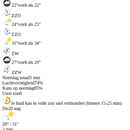
22
°
voelt als 22°
ZZO
24
°
voelt als 25°
ZZO
31
°
voelt als 34°
ZW
27
°
voelt als 29°
ZZW
Neerslag totaal
5
mm
Luchtvochtigheid
74
%
Kans op neerslag
85
%
Uren zon
8
Je huid kan in volle zon snel verbranden (binnen 15-25 min).
Do
20 aug
20
° /
31
°
2
mm