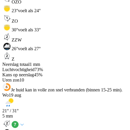
OZO
23
°
voelt als 24°
ZO
30
°
voelt als 33°
ZZW
26
°
voelt als 27°
Z
Neerslag totaal
1
mm
Luchtvochtigheid
73
%
Kans op neerslag
45
%
Uren zon
10
Je huid kan in volle zon snel verbranden (binnen 15-25 min).
Wo
19 aug
21
° /
31
°
5
mm