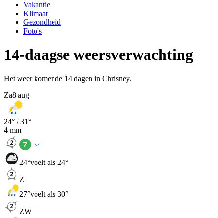
Vakantie
Klimaat
Gezondheid
Foto's
14-daagse weersverwachting
Het weer komende 14 dagen in Chrisney.
Za
8 aug
24
° /
31
°
4
mm
24
°
voelt als 24°
Z
27
°
voelt als 30°
ZW