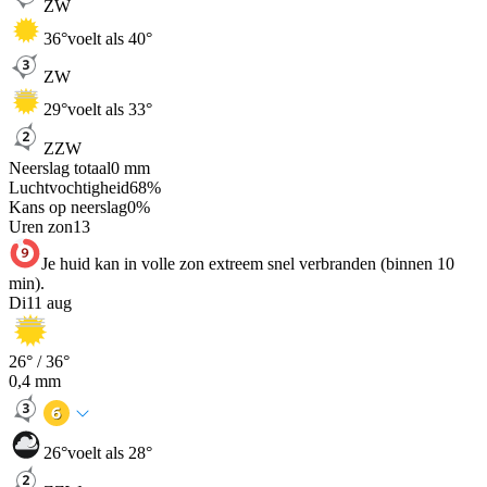
ZW
36
°
voelt als 40°
ZW
29
°
voelt als 33°
ZZW
Neerslag totaal
0
mm
Luchtvochtigheid
68
%
Kans op neerslag
0
%
Uren zon
13
Je huid kan in volle zon extreem snel verbranden (binnen 10
min).
Di
11 aug
26
° /
36
°
0,4
mm
26
°
voelt als 28°