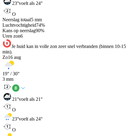
23
°
voelt als 24°
O
Neerslag totaal
5
mm
Luchtvochtigheid
74
%
Kans op neerslag
90
%
Uren zon
6
Je huid kan in volle zon zeer snel verbranden (binnen 10-15
min).
Zo
16 aug
19
° /
30
°
3
mm
21
°
voelt als 21°
O
23
°
voelt als 24°
O