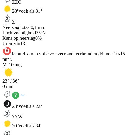
ZZO
28
°
voelt als 31°
Z
Neerslag totaal
0,1
mm
Luchtvochtigheid
75
%
Kans op neerslag
0
%
Uren zon
13
Je huid kan in volle zon zeer snel verbranden (binnen 10-15
min).
Ma
10 aug
23
° /
36
°
0
mm
23
°
voelt als 22°
ZZW
30
°
voelt als 34°