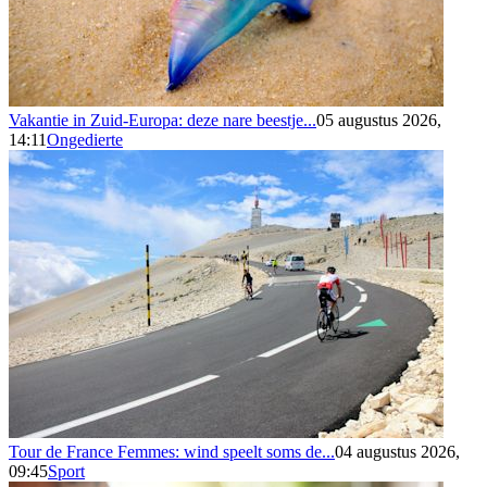
Vakantie in Zuid-Europa: deze nare beestje...
05 augustus 2026,
14:11
Ongedierte
Tour de France Femmes: wind speelt soms de...
04 augustus 2026,
09:45
Sport