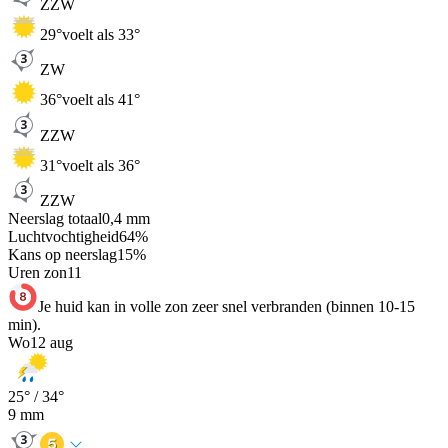
ZZW
29
°
voelt als 33°
ZW
36
°
voelt als 41°
ZZW
31
°
voelt als 36°
ZZW
Neerslag totaal
0,4
mm
Luchtvochtigheid
64
%
Kans op neerslag
15
%
Uren zon
11
Je huid kan in volle zon zeer snel verbranden (binnen 10-15
min).
Wo
12 aug
25
° /
34
°
9
mm