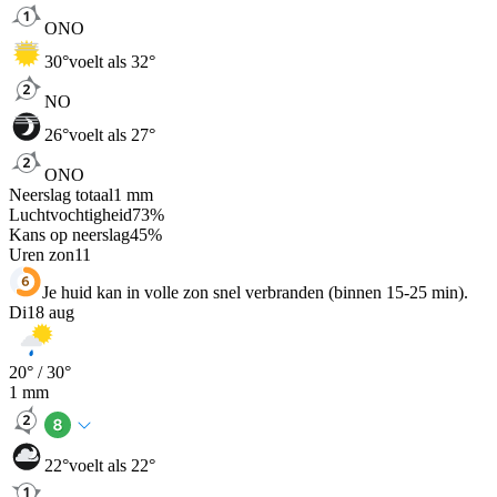
ONO
30
°
voelt als 32°
NO
26
°
voelt als 27°
ONO
Neerslag totaal
1
mm
Luchtvochtigheid
73
%
Kans op neerslag
45
%
Uren zon
11
Je huid kan in volle zon snel verbranden (binnen 15-25 min).
Di
18 aug
20
° /
30
°
1
mm
22
°
voelt als 22°