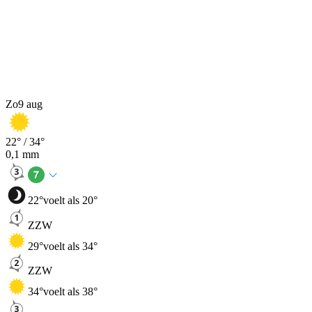
Zo
9 aug
22
° /
34
°
0,1
mm
22
°
voelt als 20°
ZZW
29
°
voelt als 34°
ZZW
34
°
voelt als 38°