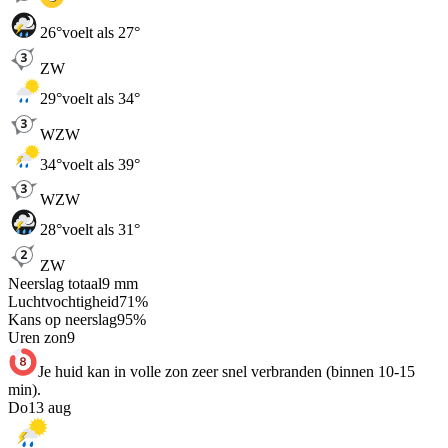
26
°
voelt als 27°
ZW
29
°
voelt als 34°
WZW
34
°
voelt als 39°
WZW
28
°
voelt als 31°
ZW
Neerslag totaal
9
mm
Luchtvochtigheid
71
%
Kans op neerslag
95
%
Uren zon
9
Je huid kan in volle zon zeer snel verbranden (binnen 10-15
min).
Do
13 aug