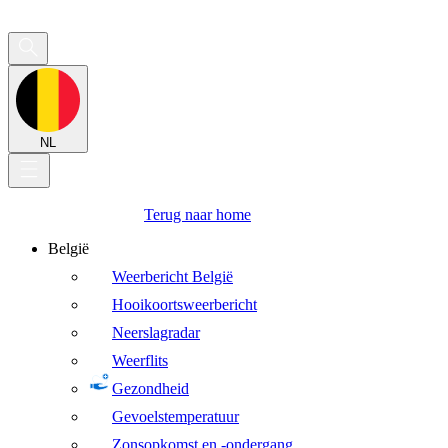
NL
Terug naar home
België
Weerbericht België
Hooikoortsweerbericht
Neerslagradar
Weerflits
Gezondheid
Gevoelstemperatuur
Zonsopkomst en -ondergang