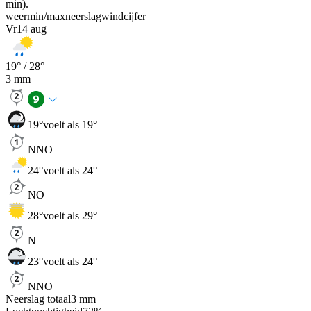
min).
weer
min
/
max
neerslag
wind
cijfer
Vr
14 aug
19
° /
28
°
3
mm
19
°
voelt als 19°
NNO
24
°
voelt als 24°
NO
28
°
voelt als 29°
N
23
°
voelt als 24°
NNO
Neerslag totaal
3
mm