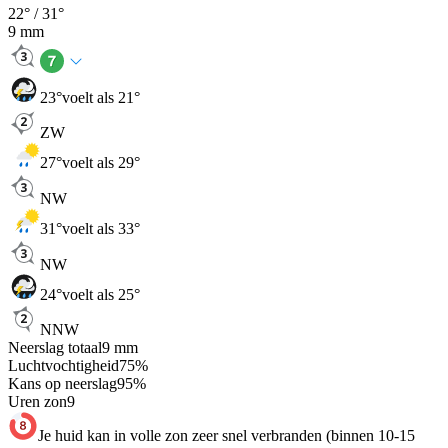
22
° /
31
°
9
mm
23
°
voelt als 21°
ZW
27
°
voelt als 29°
NW
31
°
voelt als 33°
NW
24
°
voelt als 25°
NNW
Neerslag totaal
9
mm
Luchtvochtigheid
75
%
Kans op neerslag
95
%
Uren zon
9
Je huid kan in volle zon zeer snel verbranden (binnen 10-15