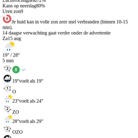
Luchtvochtigheid
72
%
Kans op neerslag
80
%
Uren zon
9
Je huid kan in volle zon zeer snel verbranden (binnen 10-15
min).
14 daagse verwachting gaat verder onder de advertentie
Za
15 aug
19
° /
28
°
5
mm
19
°
voelt als 19°
O
23
°
voelt als 24°
ZO
28
°
voelt als 29°
OZO