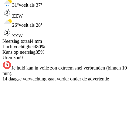
31
°
voelt als 37°
ZZW
26
°
voelt als 28°
ZZW
Neerslag totaal
4
mm
Luchtvochtigheid
80
%
Kans op neerslag
85
%
Uren zon
9
Je huid kan in volle zon extreem snel verbranden (binnen 10
min).
14 daagse verwachting gaat verder onder de advertentie