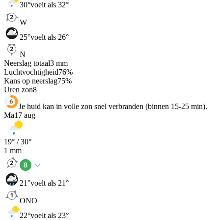
30
°
voelt als 32°
W
25
°
voelt als 26°
N
Neerslag totaal
3
mm
Luchtvochtigheid
76
%
Kans op neerslag
75
%
Uren zon
8
Je huid kan in volle zon snel verbranden (binnen 15-25 min).
Ma
17 aug
19
° /
30
°
1
mm
21
°
voelt als 21°
ONO
22
°
voelt als 23°