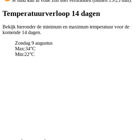
Je huid kan in volle zon snel verbranden (binnen 15-25 min).
Temperatuurverloop 14 dagen
Bekijk hieronder de minimum en maximum temperatuur voor de
komende 14 dagen.
Zondag 9 augustus
Max:
34
°C
Min:
22
°C