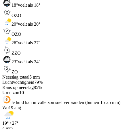
18
°
voelt als 18°
OZO
20
°
voelt als 20°
OZO
26
°
voelt als 27°
ZZO
23
°
voelt als 24°
ZO
Neerslag totaal
5
mm
Luchtvochtigheid
79
%
Kans op neerslag
85
%
Uren zon
10
Je huid kan in volle zon snel verbranden (binnen 15-25 min).
Wo
19 aug
19
° /
27
°
4
mm