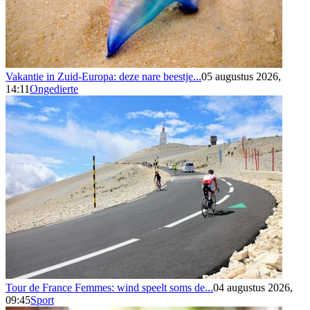
Vakantie in Zuid-Europa: deze nare beestje...
05 augustus 2026,
14:11
Ongedierte
Tour de France Femmes: wind speelt soms de...
04 augustus 2026,
09:45
Sport