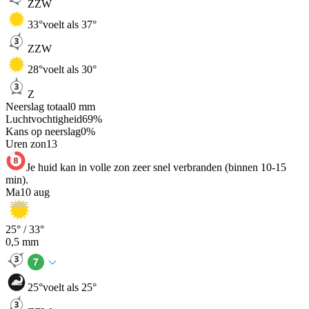
ZZW
33
°
voelt als 37°
ZZW
28
°
voelt als 30°
Z
Neerslag totaal
0
mm
Luchtvochtigheid
69
%
Kans op neerslag
0
%
Uren zon
13
Je huid kan in volle zon zeer snel verbranden (binnen 10-15
min).
Ma
10 aug
25
° /
33
°
0,5
mm
25
°
voelt als 25°