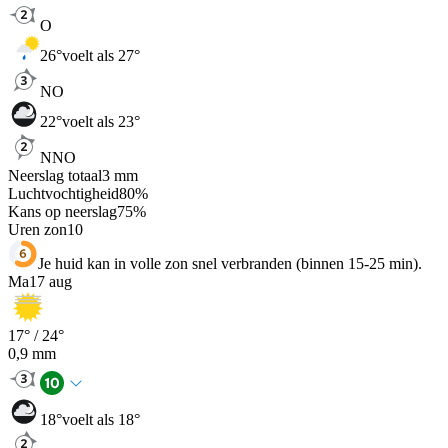
O
26
°
voelt als 27°
NO
22
°
voelt als 23°
NNO
Neerslag totaal
3
mm
Luchtvochtigheid
80
%
Kans op neerslag
75
%
Uren zon
10
Je huid kan in volle zon snel verbranden (binnen 15-25 min).
Ma
17 aug
17
° /
24
°
0,9
mm
18
°
voelt als 18°