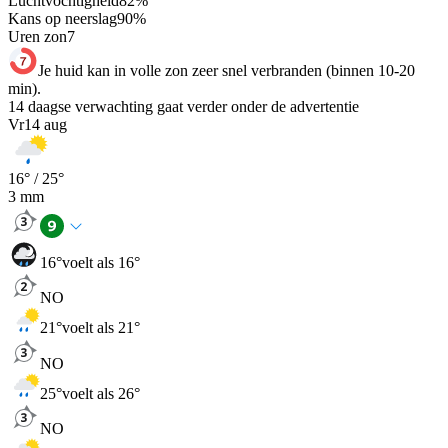
Luchtvochtigheid
82
%
Kans op neerslag
90
%
Uren zon
7
Je huid kan in volle zon zeer snel verbranden (binnen 10-20
min).
14 daagse verwachting gaat verder onder de advertentie
Vr
14 aug
16
° /
25
°
3
mm
16
°
voelt als 16°
NO
21
°
voelt als 21°
NO
25
°
voelt als 26°
NO