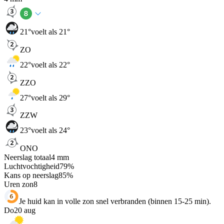
21
°
voelt als 21°
ZO
22
°
voelt als 22°
ZZO
27
°
voelt als 29°
ZZW
23
°
voelt als 24°
ONO
Neerslag totaal
4
mm
Luchtvochtigheid
79
%
Kans op neerslag
85
%
Uren zon
8
Je huid kan in volle zon snel verbranden (binnen 15-25 min).
Do
20 aug