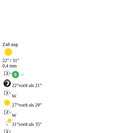
Za
8 aug
22
° /
31
°
0,4
mm
22
°
voelt als 21°
W
27
°
voelt als 29°
W
31
°
voelt als 35°