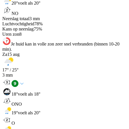
20
°
voelt als 20°
NO
Neerslag totaal
3
mm
Luchtvochtigheid
78
%
Kans op neerslag
75
%
Uren zon
8
Je huid kan in volle zon zeer snel verbranden (binnen 10-20
min).
Za
15 aug
17
° /
25
°
3
mm
18
°
voelt als 18°
ONO
19
°
voelt als 20°
O