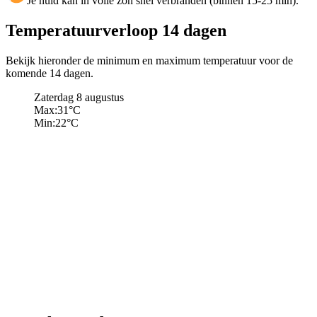
Je huid kan in volle zon snel verbranden (binnen 15-25 min).
Temperatuurverloop 14 dagen
Bekijk hieronder de minimum en maximum temperatuur voor de
komende 14 dagen.
Zaterdag 8 augustus
Max:
31
°C
Min:
22
°C