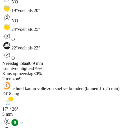
NO
19
°
voelt als 20°
NO
24
°
voelt als 25°
O
22
°
voelt als 22°
O
Neerslag totaal
0,9
mm
Luchtvochtigheid
79
%
Kans op neerslag
30
%
Uren zon
9
Je huid kan in volle zon snel verbranden (binnen 15-25 min).
Di
18 aug
17
° /
26
°
5
mm