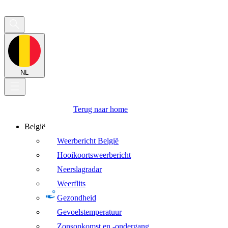
NL
Terug naar home
België
Weerbericht België
Hooikoortsweerbericht
Neerslagradar
Weerflits
Gezondheid
Gevoelstemperatuur
Zonsopkomst en -ondergang