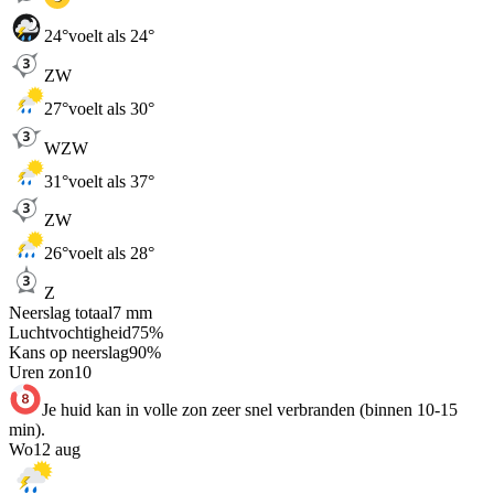
24
°
voelt als 24°
ZW
27
°
voelt als 30°
WZW
31
°
voelt als 37°
ZW
26
°
voelt als 28°
Z
Neerslag totaal
7
mm
Luchtvochtigheid
75
%
Kans op neerslag
90
%
Uren zon
10
Je huid kan in volle zon zeer snel verbranden (binnen 10-15
min).
Wo
12 aug