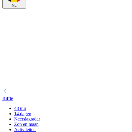
NL
Riffle
48 uur
14 dagen
Neerslagradar
Zon en maan
Activiteiten