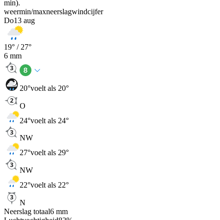
min).
weer
min
/
max
neerslag
wind
cijfer
Do
13 aug
19
° /
27
°
6
mm
20
°
voelt als 20°
O
24
°
voelt als 24°
NW
27
°
voelt als 29°
NW
22
°
voelt als 22°
N
Neerslag totaal
6
mm