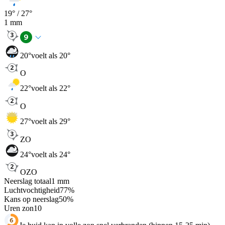
19
° /
27
°
1
mm
20
°
voelt als 20°
O
22
°
voelt als 22°
O
27
°
voelt als 29°
ZO
24
°
voelt als 24°
OZO
Neerslag totaal
1
mm
Luchtvochtigheid
77
%
Kans op neerslag
50
%
Uren zon
10