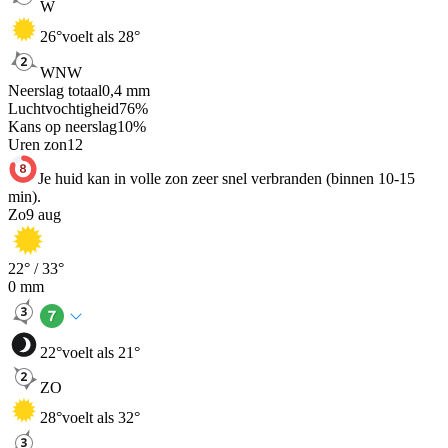
W
26
°
voelt als 28°
WNW
Neerslag totaal
0,4
mm
Luchtvochtigheid
76
%
Kans op neerslag
10
%
Uren zon
12
Je huid kan in volle zon zeer snel verbranden (binnen 10-15
min).
Zo
9 aug
22
° /
33
°
0
mm
22
°
voelt als 21°
ZO
28
°
voelt als 32°