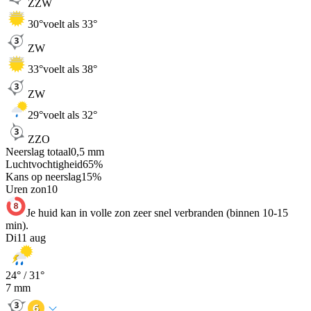
ZZW
30
°
voelt als 33°
ZW
33
°
voelt als 38°
ZW
29
°
voelt als 32°
ZZO
Neerslag totaal
0,5
mm
Luchtvochtigheid
65
%
Kans op neerslag
15
%
Uren zon
10
Je huid kan in volle zon zeer snel verbranden (binnen 10-15
min).
Di
11 aug
24
° /
31
°
7
mm