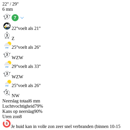
22
° /
29
°
6
mm
22
°
voelt als 21°
Z
25
°
voelt als 26°
WZW
29
°
voelt als 33°
WZW
25
°
voelt als 26°
NW
Neerslag totaal
6
mm
Luchtvochtigheid
79
%
Kans op neerslag
90
%
Uren zon
8
Je huid kan in volle zon zeer snel verbranden (binnen 10-15