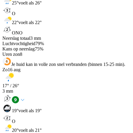
25
°
voelt als 26°
O
22
°
voelt als 22°
ONO
Neerslag totaal
3
mm
Luchtvochtigheid
79
%
Kans op neerslag
75
%
Uren zon
8
Je huid kan in volle zon snel verbranden (binnen 15-25 min).
Zo
16 aug
17
° /
26
°
3
mm
19
°
voelt als 19°
O
20
°
voelt als 21°