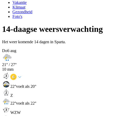
Vakantie
Klimaat
Gezondheid
Foto's
14-daagse weersverwachting
Het weer komende 14 dagen in Sparta.
Do
6 aug
21
° /
27
°
10
mm
22
°
voelt als 20°
Z
22
°
voelt als 22°
WZW