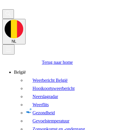
NL
Terug naar home
België
Weerbericht België
Hooikoortsweerbericht
Neerslagradar
Weerflits
Gezondheid
Gevoelstemperatuur
Zonsopkomst en -ondergang