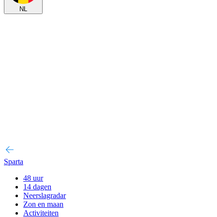
NL
Sparta
48 uur
14 dagen
Neerslagradar
Zon en maan
Activiteiten