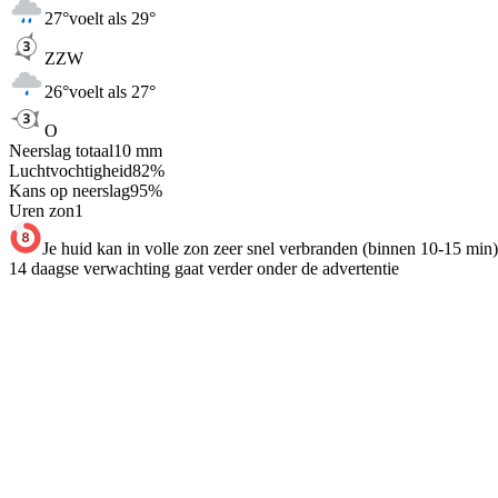
27
°
voelt als 29°
ZZW
26
°
voelt als 27°
O
Neerslag totaal
10
mm
Luchtvochtigheid
82
%
Kans op neerslag
95
%
Uren zon
1
Je huid kan in volle zon zeer snel verbranden (binnen 10-15 min)
14 daagse verwachting gaat verder onder de advertentie