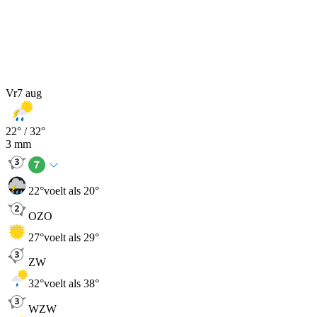
Vr
7 aug
22
° /
32
°
3
mm
22
°
voelt als 20°
OZO
27
°
voelt als 29°
ZW
32
°
voelt als 38°
WZW