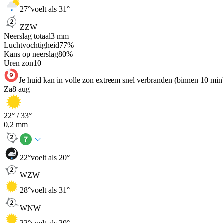
27
°
voelt als 31°
ZZW
Neerslag totaal
3
mm
Luchtvochtigheid
77
%
Kans op neerslag
80
%
Uren zon
10
Je huid kan in volle zon extreem snel verbranden (binnen 10 min
Za
8 aug
22
° /
33
°
0,2
mm
22
°
voelt als 20°
WZW
28
°
voelt als 31°
WNW
33
°
voelt als 39°