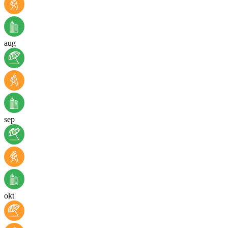
aug
sep
okt