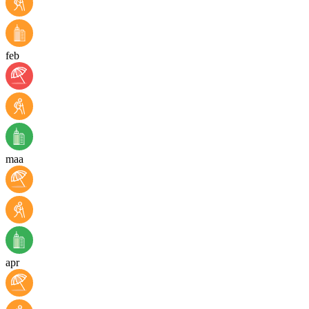
feb
maa
apr