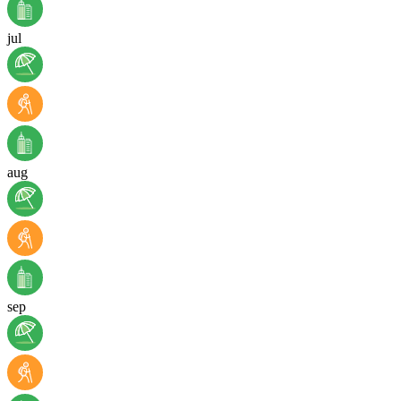
jul
aug
sep