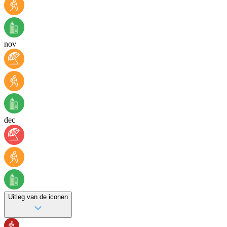
nov
dec
Uitleg van de iconen