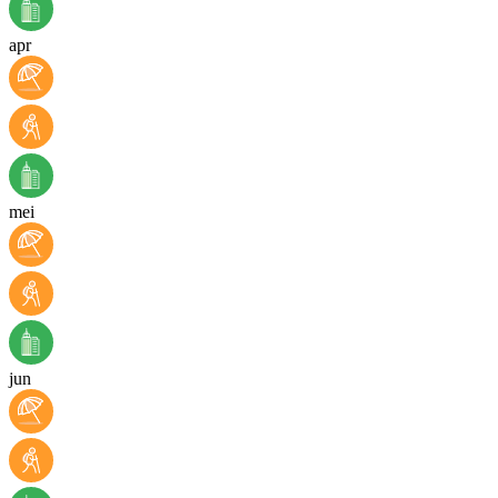
apr
mei
jun