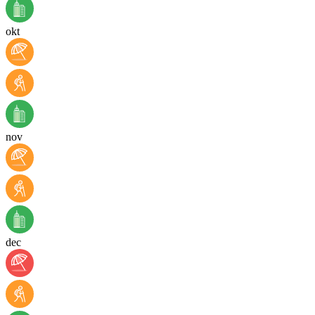
okt
nov
dec