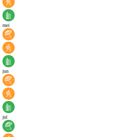
mei
jun
jul