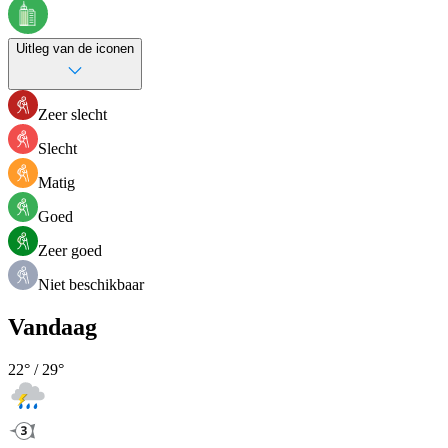
Uitleg van de iconen
Zeer slecht
Slecht
Matig
Goed
Zeer goed
Niet beschikbaar
Vandaag
22
° /
29
°