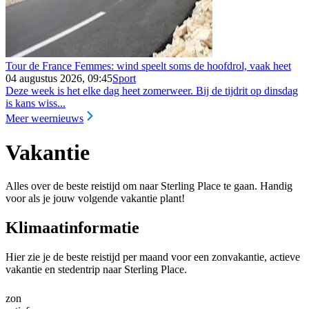
Tour de France Femmes: wind speelt soms de hoofdrol, vaak heet
04 augustus 2026, 09:45
Sport
Deze week is het elke dag heet zomerweer. Bij de tijdrit op dinsdag
is kans wiss...
Meer weernieuws
Vakantie
Alles over de beste reistijd om naar Sterling Place te gaan. Handig
voor als je jouw volgende vakantie plant!
Klimaatinformatie
Hier zie je de beste reistijd per maand voor een zonvakantie, actieve
vakantie en stedentrip naar Sterling Place.
zon