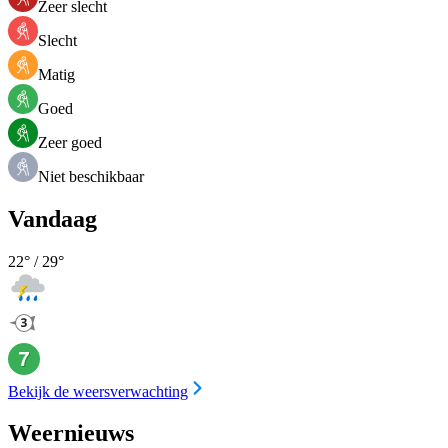
Zeer slecht
Slecht
Matig
Goed
Zeer goed
Niet beschikbaar
Vandaag
22
° /
29
°
Bekijk de weersverwachting
Weernieuws