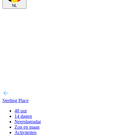
NL
Sterling Place
48 uur
14 dagen
Neerslagradar
Zon en maan
Activiteiten