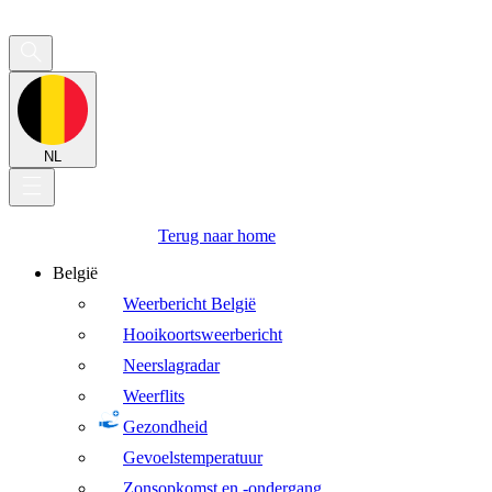
NL
Terug naar home
België
Weerbericht België
Hooikoortsweerbericht
Neerslagradar
Weerflits
Gezondheid
Gevoelstemperatuur
Zonsopkomst en -ondergang