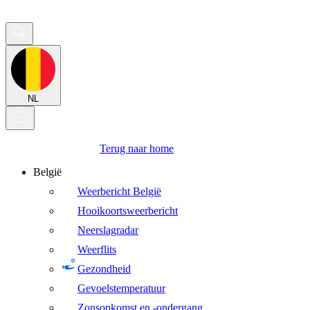
NL
Terug naar home
België
Weerbericht België
Hooikoortsweerbericht
Neerslagradar
Weerflits
Gezondheid
Gevoelstemperatuur
Zonsopkomst en -ondergang