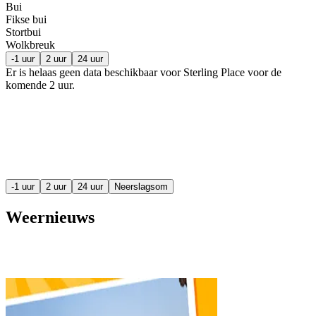
Bui
Fikse bui
Stortbui
Wolkbreuk
-1 uur
2 uur
24 uur
Er is helaas geen data beschikbaar voor Sterling Place voor de
komende
2 uur
.
-1 uur
2 uur
24 uur
Neerslagsom
Weernieuws