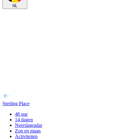
NL
Sterling Place
48 uur
14 dagen
Neerslagradar
Zon en maan
Activiteiten