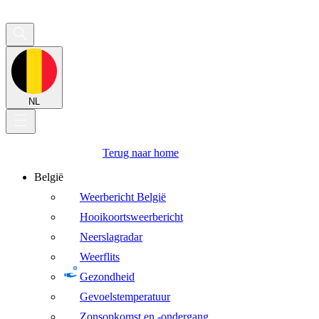
NL
Terug naar home
België
Weerbericht België
Hooikoortsweerbericht
Neerslagradar
Weerflits
Gezondheid
Gevoelstemperatuur
Zonsopkomst en -ondergang