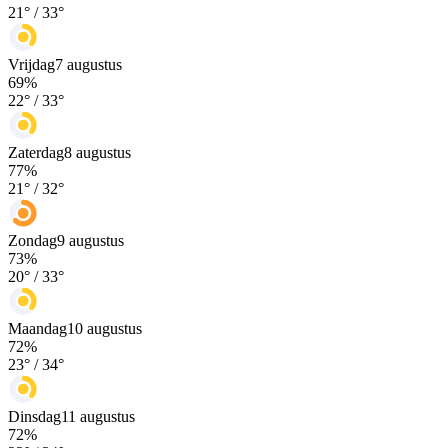
21
° /
33
°
Vrijdag
7 augustus
69
%
22
° /
33
°
Zaterdag
8 augustus
77
%
21
° /
32
°
Zondag
9 augustus
73
%
20
° /
33
°
Maandag
10 augustus
72
%
23
° /
34
°
Dinsdag
11 augustus
72
%