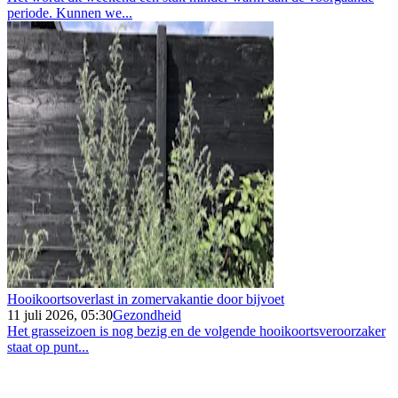
periode. Kunnen we...
Hooikoortsoverlast in zomervakantie door bijvoet
11 juli 2026, 05:30
Gezondheid
Het grasseizoen is nog bezig en de volgende hooikoortsveroorzaker
staat op punt...