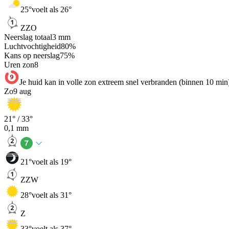
25
°
voelt als 26°
ZZO
Neerslag totaal
3
mm
Luchtvochtigheid
80
%
Kans op neerslag
75
%
Uren zon
8
Je huid kan in volle zon extreem snel verbranden (binnen 10 min
Zo
9 aug
21
° /
33
°
0,1
mm
21
°
voelt als 19°
ZZW
28
°
voelt als 31°
Z
33
°
voelt als 37°