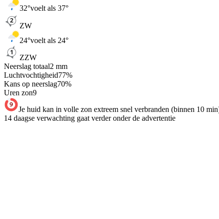
32
°
voelt als 37°
ZW
24
°
voelt als 24°
ZZW
Neerslag totaal
2
mm
Luchtvochtigheid
77
%
Kans op neerslag
70
%
Uren zon
9
Je huid kan in volle zon extreem snel verbranden (binnen 10 min
14 daagse verwachting gaat verder onder de advertentie