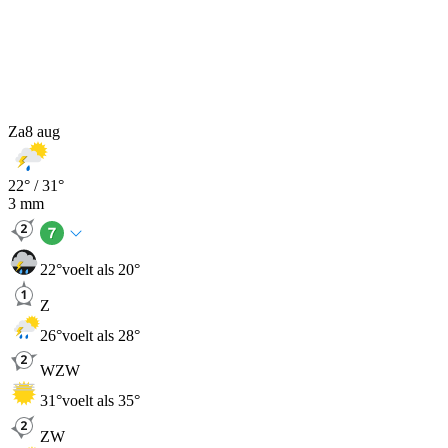
Za
8 aug
22
° /
31
°
3
mm
22
°
voelt als 20°
Z
26
°
voelt als 28°
WZW
31
°
voelt als 35°
ZW