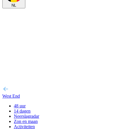
NL
West End
48 uur
14 dagen
Neerslagradar
Zon en maan
Activiteiten