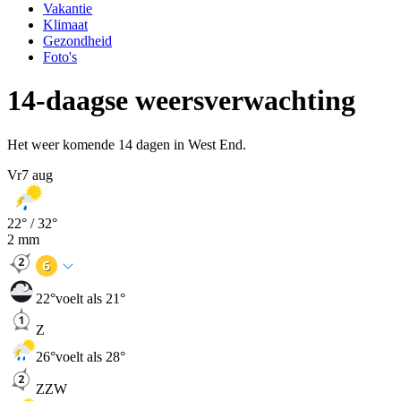
Vakantie
Klimaat
Gezondheid
Foto's
14-daagse weersverwachting
Het weer komende 14 dagen in West End.
Vr
7 aug
22
° /
32
°
2
mm
22
°
voelt als 21°
Z
26
°
voelt als 28°
ZZW