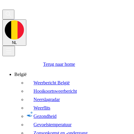
NL
Terug naar home
België
Weerbericht België
Hooikoortsweerbericht
Neerslagradar
Weerflits
Gezondheid
Gevoelstemperatuur
Zonsopkomst en -ondergang