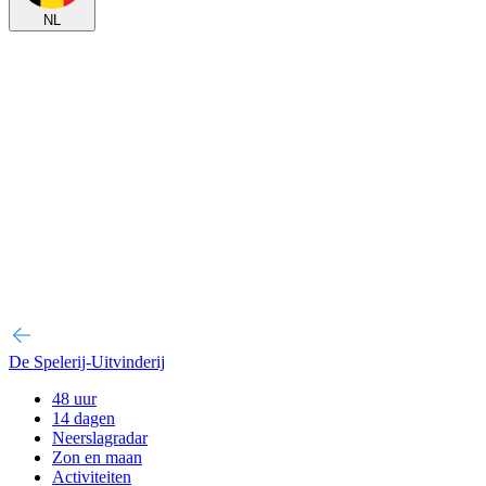
NL
De Spelerij-Uitvinderij
48 uur
14 dagen
Neerslagradar
Zon en maan
Activiteiten