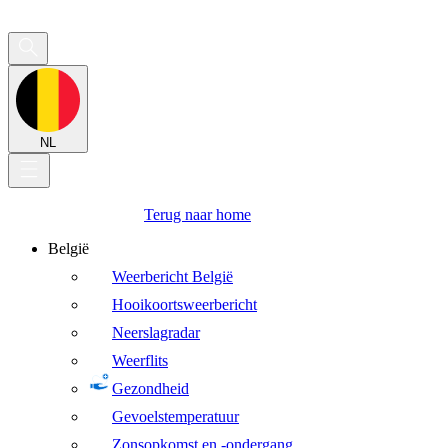
NL
Terug naar home
België
Weerbericht België
Hooikoortsweerbericht
Neerslagradar
Weerflits
Gezondheid
Gevoelstemperatuur
Zonsopkomst en -ondergang