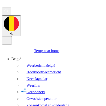
NL
Terug naar home
België
Weerbericht België
Hooikoortsweerbericht
Neerslagradar
Weerflits
Gezondheid
Gevoelstemperatuur
Zonsopkomst en -ondergang