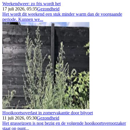
Weekendweer: zo fris wordt het
17 juli 2026, 05:35
Gezondheid
Het wordt dit weekend een stuk minder warm dan de voorgaande
periode. Kunnen we...
Hooikoortsoverlast in zomervakantie door bijvoet
11 juli 2026, 05:30
Gezondheid
Het grasseizoen is nog bezig en de volgende hooikoortsveroorzaker
staat op punt...