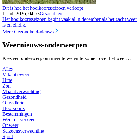
Dit is hoe het hooikoortsseizoen verloopt
11 juli 2026, 04:53
Gezondheid
Het hooikoortsseizoen begint vaak al in december als het zacht weer
is en eindig...
Meer Gezondheid-nieuws
Weernieuws-onderwerpen
Kies een onderwerp om meer te weten te komen over het weer…
Alles
Vakantieweer
Hitte
Zon
Maandverwachting
Gezondheid
Ongedierte
Hooikoorts
Bestemmingen
Weer en verkeer
Onweer
Seizoensverwachting
Sport