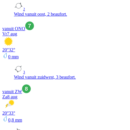
2
Wind vanuit oost, 2 beaufort.
vanuit ONO
Vr
7 aug
20
°
32
°
0
mm
3
Wind vanuit zuidwest, 3 beaufort.
vanuit ZW
Za
8 aug
20
°
33
°
0,8
mm