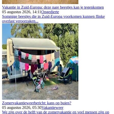
Vakantie in Zuid-Europa: deze nare beestjes kan je tegenkomen
05 augustus 2026, 14:11
Ongedierte
Sommige beestjes die in Zuid-Europa voorkomen kunnen flinke
overlast veroorzaken...
Zomervakantieweerbericht: kans op buien?
05 augustus 2026, 05:30
Vakantieweer
We zijn over de helft van de zomervakantie en veel mensen zijn op