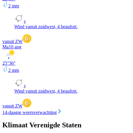
2
mm
4
Wind vanuit zuidwest, 4 beaufort.
vanuit ZW
Ma
10 aug
25
°
36
°
2
mm
4
Wind vanuit zuidwest, 4 beaufort.
vanuit ZW
14-daagse weersverwachting
Klimaat Verenigde Staten