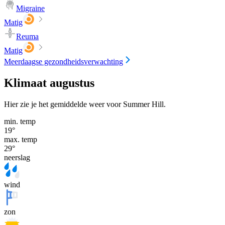
Migraine
Matig
Reuma
Matig
Meerdaagse gezondheidsverwachting
Klimaat augustus
Hier zie je het gemiddelde weer voor Summer Hill.
min. temp
19
°
max. temp
29
°
neerslag
wind
zon