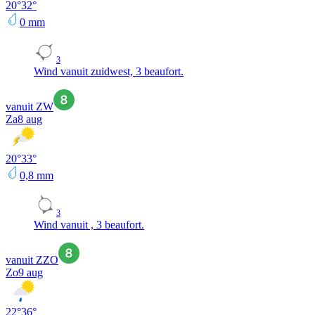
20
°
32
°
0
mm
3
Wind vanuit zuidwest, 3 beaufort.
vanuit ZW
Za
8 aug
20
°
33
°
0,8
mm
3
Wind vanuit , 3 beaufort.
vanuit ZZO
Zo
9 aug
22
°
36
°