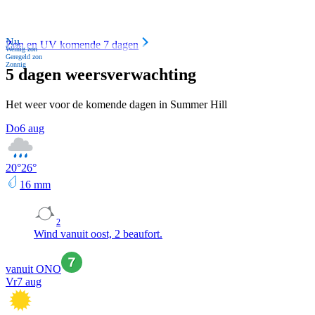
Nu
Zon en UV komende 7 dagen
Weinig zon
Geregeld zon
Zonnig
5 dagen weersverwachting
Het weer voor de komende dagen in Summer Hill
Do
6 aug
20
°
26
°
16
mm
2
Wind vanuit oost, 2 beaufort.
vanuit ONO
Vr
7 aug