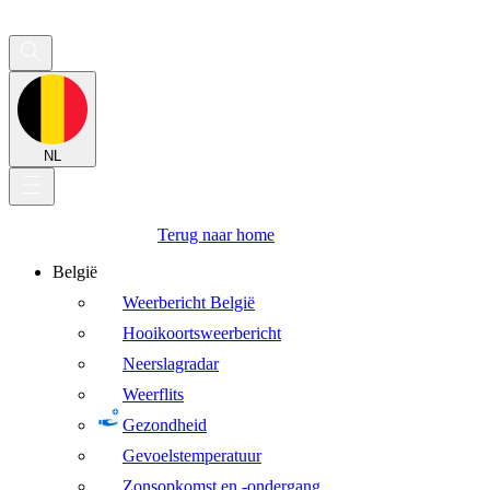
NL
Terug naar home
België
Weerbericht België
Hooikoortsweerbericht
Neerslagradar
Weerflits
Gezondheid
Gevoelstemperatuur
Zonsopkomst en -ondergang