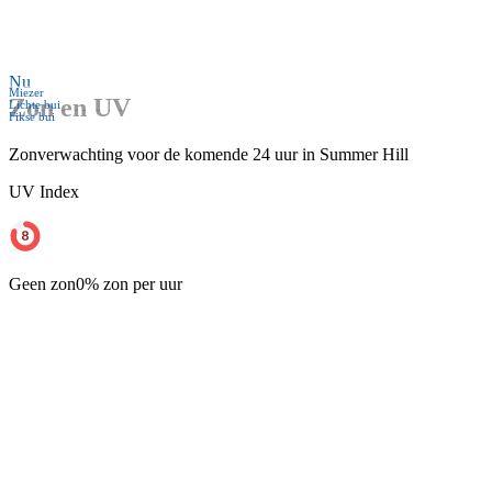
Nu
Miezer
Zon en UV
Lichte bui
Fikse bui
Zonverwachting voor de komende 24 uur in Summer Hill
UV Index
Geen zon
0% zon per uur