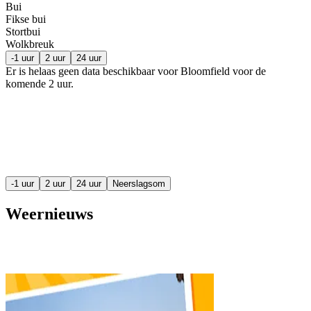
Bui
Fikse bui
Stortbui
Wolkbreuk
-1 uur
2 uur
24 uur
Er is helaas geen data beschikbaar voor Bloomfield voor de
komende
2 uur
.
-1 uur
2 uur
24 uur
Neerslagsom
Weernieuws