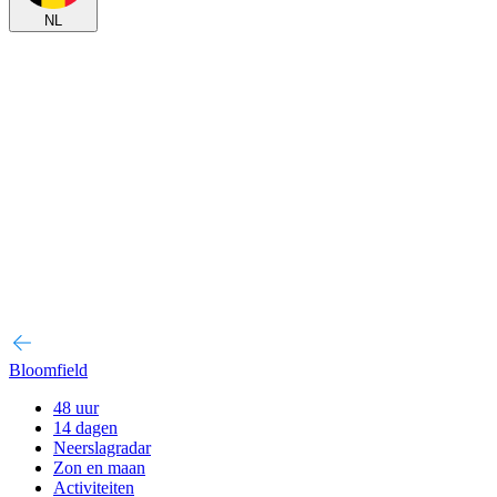
NL
Bloomfield
48 uur
14 dagen
Neerslagradar
Zon en maan
Activiteiten