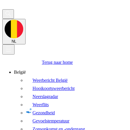
NL
Terug naar home
België
Weerbericht België
Hooikoortsweerbericht
Neerslagradar
Weerflits
Gezondheid
Gevoelstemperatuur
Zonsopkomst en -ondergang