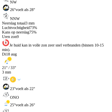
NW
26
°
voelt als 28°
NNW
Neerslag totaal
3
mm
Luchtvochtigheid
73
%
Kans op neerslag
75
%
Uren zon
9
Je huid kan in volle zon zeer snel verbranden (binnen 10-15
min).
Di
18 aug
21
° /
33
°
3
mm
23
°
voelt als 22°
ONO
25
°
voelt als 26°