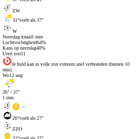
ZW
31
°
voelt als 37°
W
Neerslag totaal
1
mm
Luchtvochtigheid
64
%
Kans op neerslag
40
%
Uren zon
11
Je huid kan in volle zon extreem snel verbranden (binnen 10
min).
Wo
12 aug
26
° /
37
°
1
mm
26
°
voelt als 27°
ZZO
32
°
voelt als 37°