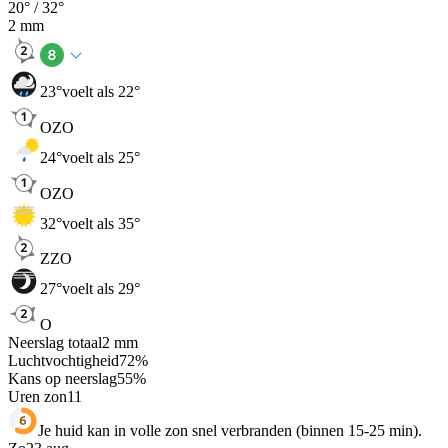
20
° /
32
°
2
mm
23
°
voelt als 22°
OZO
24
°
voelt als 25°
OZO
32
°
voelt als 35°
ZZO
27
°
voelt als 29°
O
Neerslag totaal
2
mm
Luchtvochtigheid
72
%
Kans op neerslag
55
%
Uren zon
11
Je huid kan in volle zon snel verbranden (binnen 15-25 min).