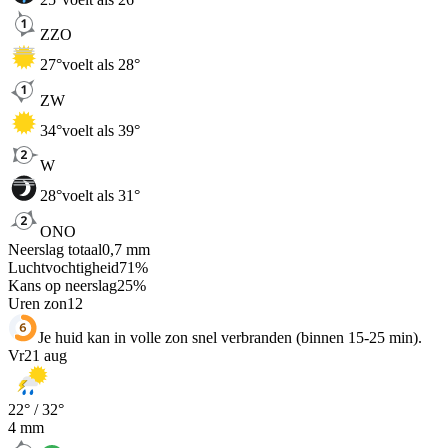
ZZO
27
°
voelt als 28°
ZW
34
°
voelt als 39°
W
28
°
voelt als 31°
ONO
Neerslag totaal
0,7
mm
Luchtvochtigheid
71
%
Kans op neerslag
25
%
Uren zon
12
Je huid kan in volle zon snel verbranden (binnen 15-25 min).
Vr
21 aug
22
° /
32
°
4
mm