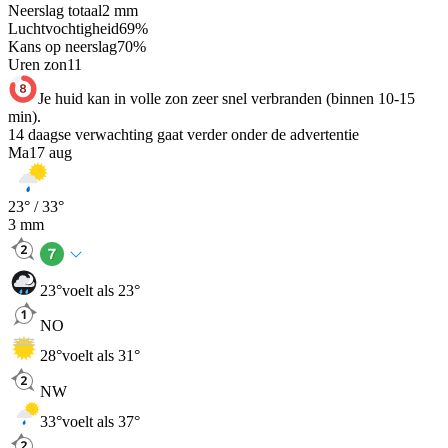
Neerslag totaal
2
mm
Luchtvochtigheid
69
%
Kans op neerslag
70
%
Uren zon
11
Je huid kan in volle zon zeer snel verbranden (binnen 10-15
min).
14 daagse verwachting gaat verder onder de advertentie
Ma
17 aug
23
° /
33
°
3
mm
23
°
voelt als 23°
NO
28
°
voelt als 31°
NW
33
°
voelt als 37°