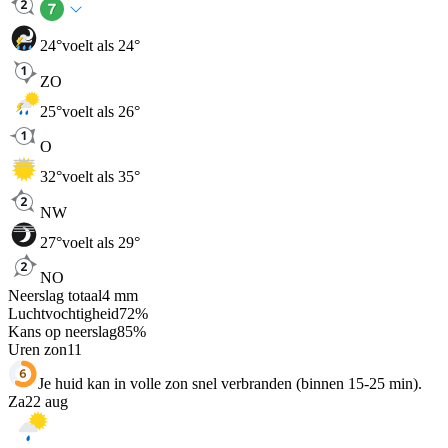
24
°
voelt als 24°
ZO
25
°
voelt als 26°
O
32
°
voelt als 35°
NW
27
°
voelt als 29°
NO
Neerslag totaal
4
mm
Luchtvochtigheid
72
%
Kans op neerslag
85
%
Uren zon
11
Je huid kan in volle zon snel verbranden (binnen 15-25 min).
Za
22 aug