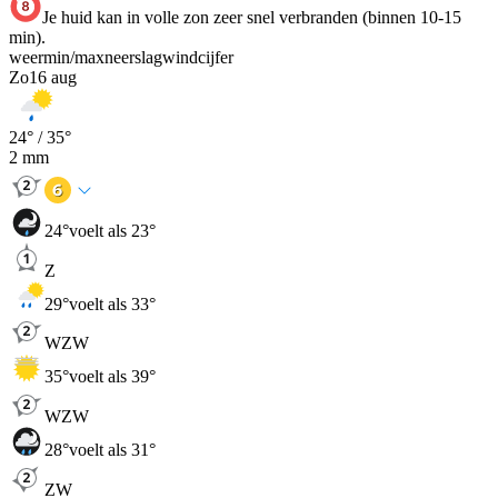
Je huid kan in volle zon zeer snel verbranden (binnen 10-15
min).
weer
min
/
max
neerslag
wind
cijfer
Zo
16 aug
24
° /
35
°
2
mm
24
°
voelt als 23°
Z
29
°
voelt als 33°
WZW
35
°
voelt als 39°
WZW
28
°
voelt als 31°
ZW