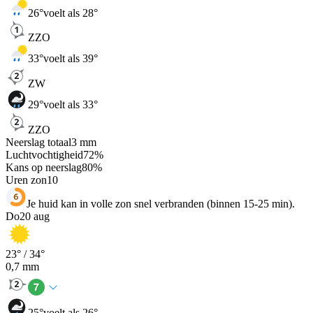
26
°
voelt als 28°
ZZO
33
°
voelt als 39°
ZW
29
°
voelt als 33°
ZZO
Neerslag totaal
3
mm
Luchtvochtigheid
72
%
Kans op neerslag
80
%
Uren zon
10
Je huid kan in volle zon snel verbranden (binnen 15-25 min).
Do
20 aug
23
° /
34
°
0,7
mm
25
°
voelt als 26°