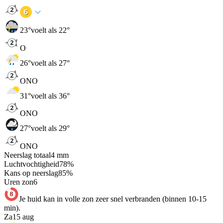
23
°
voelt als 22°
O
26
°
voelt als 27°
ONO
31
°
voelt als 36°
ONO
27
°
voelt als 29°
ONO
Neerslag totaal
4
mm
Luchtvochtigheid
78
%
Kans op neerslag
85
%
Uren zon
6
Je huid kan in volle zon zeer snel verbranden (binnen 10-15
min).
Za
15 aug