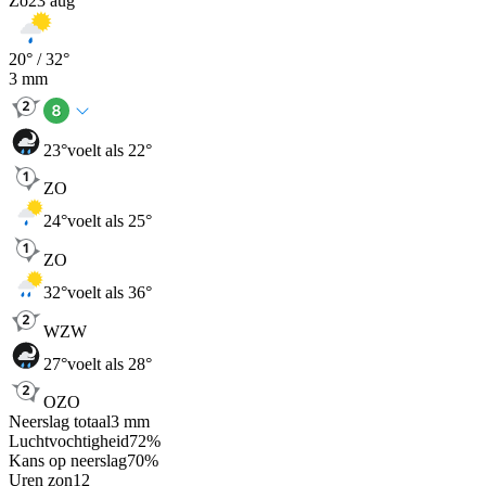
Zo
23 aug
20
° /
32
°
3
mm
23
°
voelt als 22°
ZO
24
°
voelt als 25°
ZO
32
°
voelt als 36°
WZW
27
°
voelt als 28°
OZO
Neerslag totaal
3
mm
Luchtvochtigheid
72
%
Kans op neerslag
70
%
Uren zon
12