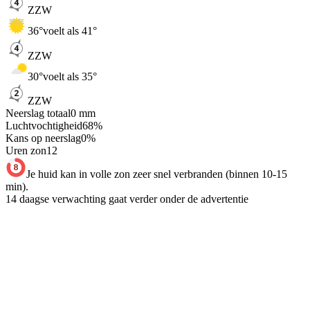
ZZW
36
°
voelt als 41°
ZZW
30
°
voelt als 35°
ZZW
Neerslag totaal
0
mm
Luchtvochtigheid
68
%
Kans op neerslag
0
%
Uren zon
12
Je huid kan in volle zon zeer snel verbranden (binnen 10-15
min).
14 daagse verwachting gaat verder onder de advertentie