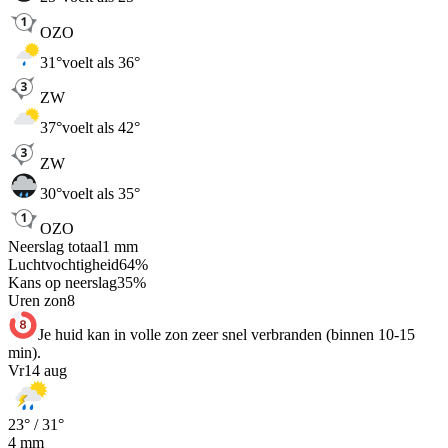
OZO
31
°
voelt als 36°
ZW
37
°
voelt als 42°
ZW
30
°
voelt als 35°
OZO
Neerslag totaal
1
mm
Luchtvochtigheid
64
%
Kans op neerslag
35
%
Uren zon
8
Je huid kan in volle zon zeer snel verbranden (binnen 10-15
min).
Vr
14 aug
23
° /
31
°
4
mm