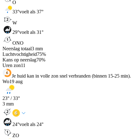
O
33
°
voelt als 37°
W
29
°
voelt als 31°
ONO
Neerslag totaal
3
mm
Luchtvochtigheid
75
%
Kans op neerslag
70
%
Uren zon
11
Je huid kan in volle zon snel verbranden (binnen 15-25 min).
Wo
19 aug
23
° /
33
°
3
mm
24
°
voelt als 24°
ZO