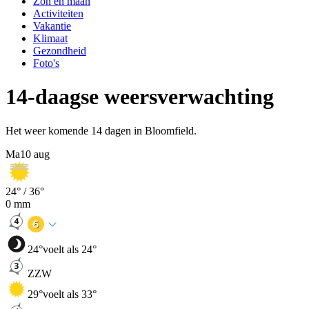
Zon en maan
Activiteiten
Vakantie
Klimaat
Gezondheid
Foto's
14-daagse weersverwachting
Het weer komende 14 dagen in Bloomfield.
Ma
10 aug
24
° /
36
°
0
mm
24
°
voelt als 24°
ZZW
29
°
voelt als 33°