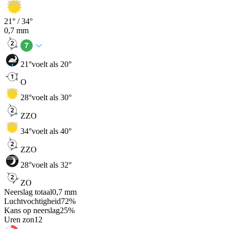
21
° /
34
°
0,7
mm
21
°
voelt als 20°
O
28
°
voelt als 30°
ZZO
34
°
voelt als 40°
ZZO
28
°
voelt als 32°
ZO
Neerslag totaal
0,7
mm
Luchtvochtigheid
72
%
Kans op neerslag
25
%
Uren zon
12