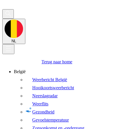
NL
Terug naar home
België
Weerbericht België
Hooikoortsweerbericht
Neerslagradar
Weerflits
Gezondheid
Gevoelstemperatuur
Zonsopkomst en -ondergang