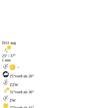
Di
11 aug
25
° /
37
°
1
mm
25
°
voelt als 26°
ZZW
31
°
voelt als 36°
ZW
37
°
voelt als 41°