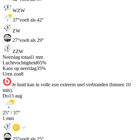
WZW
37
°
voelt als 42°
ZW
27
°
voelt als 29°
ZZW
Neerslag totaal
1
mm
Luchtvochtigheid
65
%
Kans op neerslag
35
%
Uren zon
8
Je huid kan in volle zon extreem snel verbranden (binnen 10
min).
Do
13 aug
25
° /
37
°
1
mm
25
°
voelt als 25°