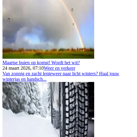
Maartse buien op komst! Wordt het wit?
24 maart 2026, 07:10
Weer en verkeer
Van zonnig en zacht lenteweer naar licht winters? Haal jouw
winterjas en handsch...