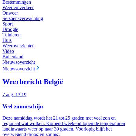
Bestemmingen
Weer en verkeer
Onweer
Seizoensverwachting
Sport
Droogte
Tuinieren
Huis
Weeroverzichten
Video
Buitenland
Nieuwsoverzicht
Nieuwsoverzicht
Weerbericht België
7 aug, 13:19
Veel zonneschijn
Deze namiddag wordt het 21 tot 25 graden met veel zon en
regionaal wat wolken. Komend weekend lopen de temperaturen
landinwaarts weer op naar 30 graden. Voorlopig blijft het
overwegend droog en zonnig.