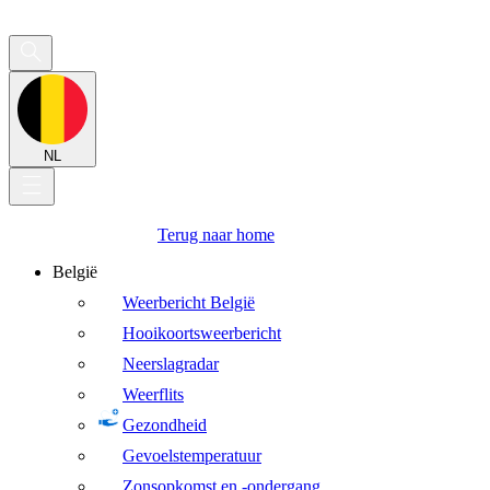
NL
Terug naar home
België
Weerbericht België
Hooikoortsweerbericht
Neerslagradar
Weerflits
Gezondheid
Gevoelstemperatuur
Zonsopkomst en -ondergang