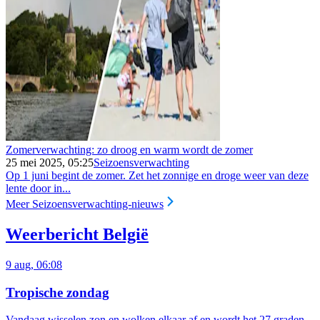
Zomerverwachting: zo droog en warm wordt de zomer
25 mei 2025, 05:25
Seizoensverwachting
Op 1 juni begint de zomer. Zet het zonnige en droge weer van deze
lente door in...
Meer Seizoensverwachting-nieuws
Weerbericht België
9 aug, 06:08
Tropische zondag
Vandaag wisselen zon en wolken elkaar af en wordt het 27 graden