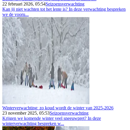
22 februari 2026, 05:54
Seizoensverwachting
Kan jij niet wachten tot het lente is? In deze verwachting bespreken
we de vooru...
Winterverwachting: zo koud wordt de winter van 2025-2026
23 november 2025, 05:53
Seizoensverwachting
Krijgen we komende winter veel sneeuwpret? In deze
winterverwachting bespreken w...