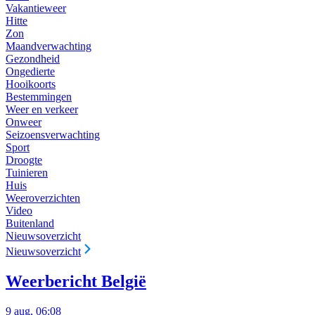
Vakantieweer
Hitte
Zon
Maandverwachting
Gezondheid
Ongedierte
Hooikoorts
Bestemmingen
Weer en verkeer
Onweer
Seizoensverwachting
Sport
Droogte
Tuinieren
Huis
Weeroverzichten
Video
Buitenland
Nieuwsoverzicht
Nieuwsoverzicht
Weerbericht België
9 aug, 06:08