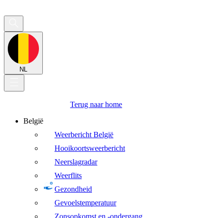
NL
Terug naar home
België
Weerbericht België
Hooikoortsweerbericht
Neerslagradar
Weerflits
Gezondheid
Gevoelstemperatuur
Zonsopkomst en -ondergang